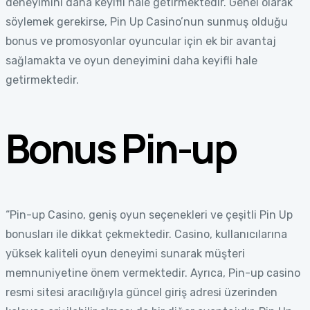
deneyimini daha keyifli hale getirmektedir. Genel olarak
söylemek gerekirse, Pin Up Casino’nun sunmuş olduğu
bonus ve promosyonlar oyuncular için ek bir avantaj
sağlamakta ve oyun deneyimini daha keyifli hale
getirmektedir.
Bonus Pin-up
“Pin-up Casino, geniş oyun seçenekleri ve çeşitli Pin Up
bonusları ile dikkat çekmektedir. Casino, kullanıcılarına
yüksek kaliteli oyun deneyimi sunarak müşteri
memnuniyetine önem vermektedir. Ayrıca, Pin-up casino
resmi sitesi aracılığıyla güncel giriş adresi üzerinden