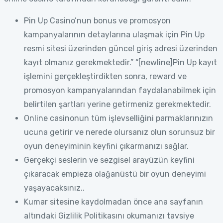
Pin Up Casino’nun bonus ve promosyon
kampanyalarının detaylarına ulaşmak için Pin Up
resmi sitesi üzerinden güncel giriş adresi üzerinden
kayıt olmanız gerekmektedir.” “[newline]Pin Up kayıt
işlemini gerçekleştirdikten sonra, reward ve
promosyon kampanyalarından faydalanabilmek için
belirtilen şartları yerine getirmeniz gerekmektedir.
Online casinonun tüm işlevselliğini parmaklarınızın
ucuna getirir ve nerede olursanız olun sorunsuz bir
oyun deneyiminin keyfini çıkarmanızı sağlar.
Gerçekçi seslerin ve sezgisel arayüzün keyfini
çıkaracak empieza olağanüstü bir oyun deneyimi
yaşayacaksınız..
Kumar sitesine kaydolmadan önce ana sayfanın
altındaki Gizlilik Politikasını okumanızı tavsiye