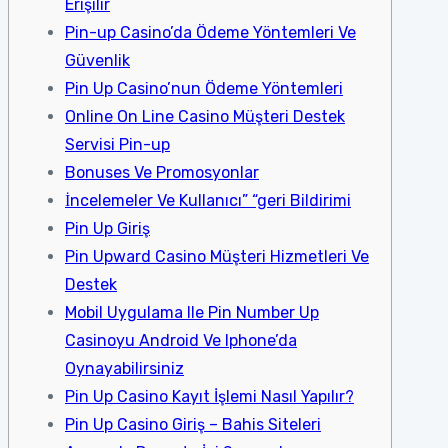
Erişilir
Pin-up Casino’da Ödeme Yöntemleri Ve
Güvenlik
Pin Up Casino’nun Ödeme Yöntemleri
Online On Line Casino Müşteri Destek
Servisi Pin-up
Bonuses Ve Promosyonlar
İncelemeler Ve Kullanıcı” “geri Bildirimi
Pin Up Giriş
Pin Upward Casino Müşteri Hizmetleri Ve
Destek
Mobil Uygulama Ile Pin Number Up
Casinoyu Android Ve Iphone’da
Oynayabilirsiniz
Pin Up Casino Kayıt İşlemi Nasıl Yapılır?
Pin Up Casino Giriş – Bahis Siteleri