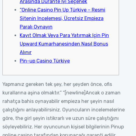
Arasında Durante İyi Seçenek
“Online Casino Pin Up Türkiye – Resmi
Sitenin Incelemesi, Ücretsiz Empieza
Paralı Oynayın
Kayıt Olmak Veya Para Yatırmak Için Pin
Upward Kumarhanesinden Nasıl Bonus
Alınır
Pin-up Casino Türkiye
Yapmanız gereken tek şey, her şeyden önce, ofis
kurallarına aşina olmaktır.” “[newline]Ancak o zaman
rahatça bahis oynayabilir empieza her şeyin nasıl
çalıştığını anlayabilirsiniz. Oyuncuların incelemelerine
göre, the girl şeyin istikrarlı ve uzun süre çalıştığını
söyleyebiliriz. Her oyuncunun kişisel bilgilerinin Pinup
online casino tarafından korunacağı garanti edilir.