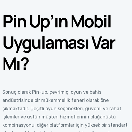
Pin Up’ın Mobil
Uygulaması Var
Mı?
Sonuç olarak Pin-up, çevrimiçi oyun ve bahis
endüstrisinde bir mükemmellik feneri olarak öne
çıkmaktadır. Çeşitli oyun seçenekleri, güvenli ve rahat
işlemler ve üstün müşteri hizmetlerinin olağanüstü
kombinasyonu, diğer platformlar için yüksek bir standart