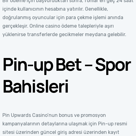
Bir ödeme için başvurduktan sonra, fonlar en geç 24 saat
içinde kullanıcının hesabına yatırılır. Genellikle,
doğrulanmış oyuncular için para çekme işlemi anında
gerçekleşir. Online casino ödeme talepleriyle aşırı
yüklenirse transferlerde gecikmeler meydana gelebilir.
Pin-up Bet – Spor
Bahisleri
Pin Upwards Casino’nun bonus ve promosyon
kampanyalarının detaylarına ulaşmak için Pin-up resmi
sitesi üzerinden güncel giriş adresi üzerinden kayıt