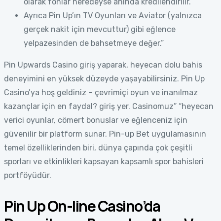
olarak fonlar neredeyse anında kredilendirilir.
Ayrıca Pin Up’ın TV Oyunları ve Aviator (yalnızca
gerçek nakit için mevcuttur) gibi eğlence
yelpazesinden de bahsetmeye değer.”
Pin Upwards Casino giriş yaparak, heyecan dolu bahis
deneyimini en yüksek düzeyde yaşayabilirsiniz. Pin Up
Casino’ya hoş geldiniz – çevrimiçi oyun ve inanılmaz
kazançlar için en faydal? giriş yer. Casinomuz” “heyecan
verici oyunlar, cömert bonuslar ve eğlenceniz için
güvenilir bir platform sunar. Pin-up Bet uygulamasının
temel özelliklerinden biri, dünya çapında çok çeşitli
sporları ve etkinlikleri kapsayan kapsamlı spor bahisleri
portföyüdür.
Pin Up On-line Casino’da