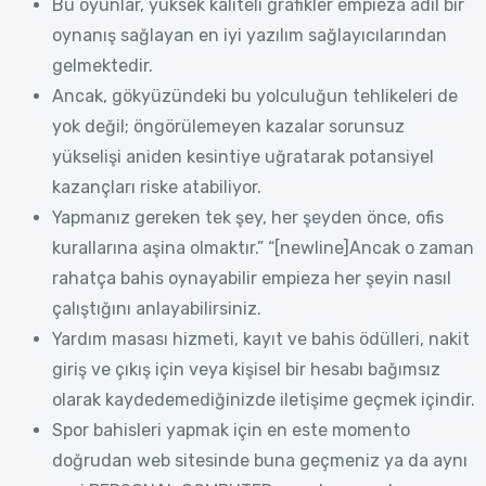
Bu oyunlar, yüksek kaliteli grafikler empieza adil bir
oynanış sağlayan en iyi yazılım sağlayıcılarından
gelmektedir.
Ancak, gökyüzündeki bu yolculuğun tehlikeleri de
yok değil; öngörülemeyen kazalar sorunsuz
yükselişi aniden kesintiye uğratarak potansiyel
kazançları riske atabiliyor.
Yapmanız gereken tek şey, her şeyden önce, ofis
kurallarına aşina olmaktır.” “[newline]Ancak o zaman
rahatça bahis oynayabilir empieza her şeyin nasıl
çalıştığını anlayabilirsiniz.
Yardım masası hizmeti, kayıt ve bahis ödülleri, nakit
giriş ve çıkış için veya kişisel bir hesabı bağımsız
olarak kaydedemediğinizde iletişime geçmek içindir.
Spor bahisleri yapmak için en este momento
doğrudan web sitesinde buna geçmeniz ya da aynı