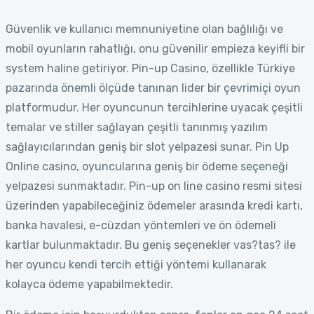
Güvenlik ve kullanıcı memnuniyetine olan bağlılığı ve
mobil oyunların rahatlığı, onu güvenilir empieza keyifli bir
system haline getiriyor. Pin-up Casino, özellikle Türkiye
pazarında önemli ölçüde tanınan lider bir çevrimiçi oyun
platformudur. Her oyuncunun tercihlerine uyacak çeşitli
temalar ve stiller sağlayan çeşitli tanınmış yazılım
sağlayıcılarından geniş bir slot yelpazesi sunar. Pin Up
Online casino, oyuncularına geniş bir ödeme seçeneği
yelpazesi sunmaktadır. Pin-up on line casino resmi sitesi
üzerinden yapabileceğiniz ödemeler arasında kredi kartı,
banka havalesi, e-cüzdan yöntemleri ve ön ödemeli
kartlar bulunmaktadır. Bu geniş seçenekler vas?tas? ile
her oyuncu kendi tercih ettiği yöntemi kullanarak
kolayca ödeme yapabilmektedir.