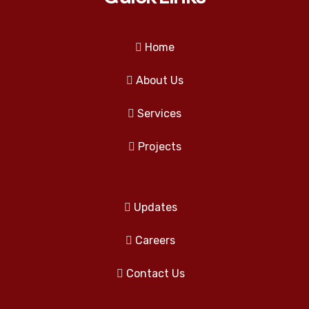
Home
About Us
Services
Projects
Updates
Careers
Contact Us