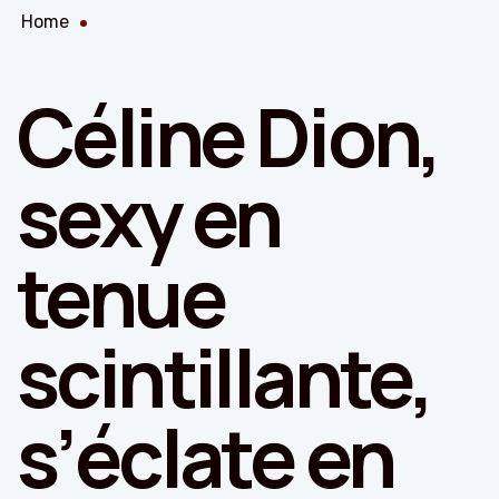
Home
Céline Dion,
sexy en
tenue
scintillante,
s’éclate en