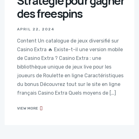
Stratégie pour gagner
des freespins
APRIL 22, 2024
Content Un catalogue de jeux diversifié sur
Casino Extra 🔥 Existe-t-il une version mobile
de Casino Extra ? Casino Extra : une
bibliothèque unique de jeux live pour les
joueurs de Roulette en ligne Caractéristiques
du bonus Découvrez tout sur le site en ligne
français Casino Extra Quels moyens de […]
VIEW MORE