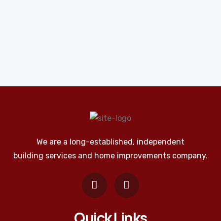
We are a long-established, independent
building services and home improvements company.
Quick Links