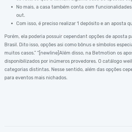
No mais, a casa também conta com funcionalidades 
out.
Com isso, é preciso realizar 1 depósito e an aposta qu
Porém, ela poderia possuir cependant opções de aposta p
Brasil. Dito isso, opções asi como bônus e símbolos espe
muitos casos.” “[newline]Além disso, na Betmotion os apo
disponibilizados por inúmeros provedores. O catálogo wei
categorias distintas. Nesse sentido, além das opções cep
para eventos mais nichados.