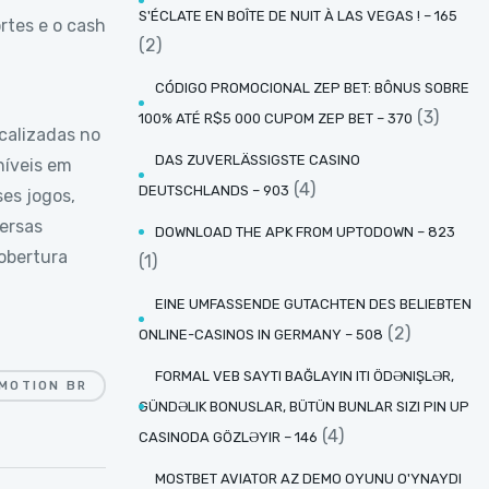
S'ÉCLATE EN BOÎTE DE NUIT À LAS VEGAS ! – 165
rtes e o cash
(2)
CÓDIGO PROMOCIONAL ZEP BET: BÔNUS SOBRE
(3)
100% ATÉ R$5 000 CUPOM ZEP BET – 370
calizadas no
DAS ZUVERLÄSSIGSTE CASINO
níveis em
(4)
DEUTSCHLANDS – 903
ses jogos,
versas
DOWNLOAD THE APK FROM UPTODOWN – 823
cobertura
(1)
EINE UMFASSENDE GUTACHTEN DES BELIEBTEN
(2)
ONLINE-CASINOS IN GERMANY – 508
FORMAL VEB SAYTI BAĞLAYIN️ ITI ÖDƏNIŞLƏR,
MOTION BR
GÜNDƏLIK BONUSLAR, BÜTÜN BUNLAR SIZI PIN UP
(4)
CASINODA GÖZLƏYIR – 146
MOSTBET AVIATOR AZ DEMO OYUNU O'YNAYDI