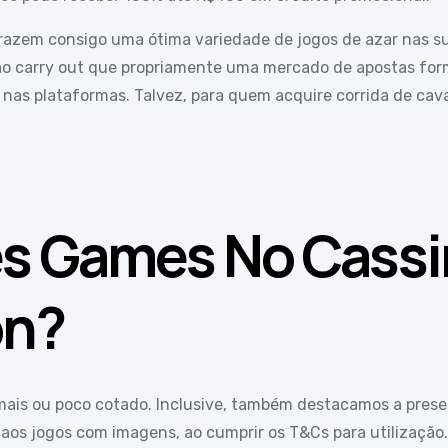
trazem consigo uma ótima variedade de jogos de azar nas s
ão carry out que propriamente uma
mercado de apostas
for
nas plataformas. Talvez, para quem acquire corrida de cav
es Games No Cass
on?
mais ou poco cotado. Inclusive, também destacamos a pres
 aos jogos com imagens, ao cumprir os T&Cs para utilização.