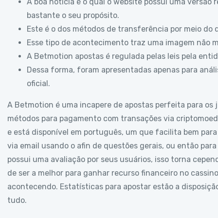
A boa notícia é o qual o website possui uma versão 
bastante o seu propósito.
Este é o dos métodos de transferência por meio do 
Esse tipo de acontecimento traz uma imagem não mui
A Betmotion apostas é regulada pelas leis pela ent
Dessa forma, foram apresentadas apenas para análi
oficial.
A Betmotion é uma incapere de apostas perfeita para os
métodos para pagamento com transações via criptomoedas
e está disponível em português, um que facilita bem para 
via email usando o afin de questões gerais, ou então par
possui uma avaliação por seus usuários, isso torna cepend
de ser a melhor para ganhar recurso financeiro no cassi
acontecendo. Estatísticas para apostar estão a disposiçã
tudo.