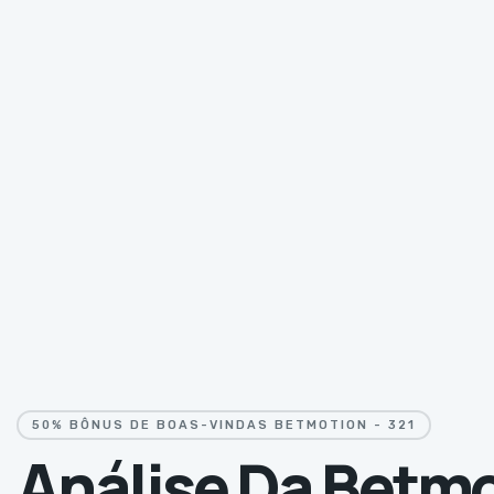
50% BÔNUS DE BOAS-VINDAS BETMOTION - 321
Análise Da Betm