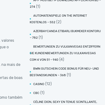
APP MOSTBET ᐈ DOWNLOAD APPLICATION BD –
(1)
274
AUTOMATENSPIELE ON THE INTERNET
(2)
KOSTENLOS – 552
AZERBAYCANDA ETIBARLI BUKMEKER KONTORU
(1)
– 782
 valores
que o
BEWERTUNGEN ZU VULKANVEGAS ENTZIFFERN
SIE KUNDENBEWERTUNGEN ZU VULKANVEGAS
(4)
COM 4 VON 51 – 940
, na mais de
BWIN GUTSCHEIN CODE BONUS FÜR NEU- UND
(1)
BESTANDSKUNDEN – 368
ertas de boas
(12)
CASINO
(1)
CBC
 como também
CÉLINE DION, SEXY EN TENUE SCINTILLANTE,