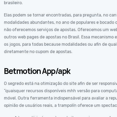
brasileiro.
Elas podem se tornar encontradas, para pregunta, no ca
modalidades abundantes, no ano de populares e bocado c
não oferecemos serviços de apostas. Oferecemos um webs
outros web pages de apostas no Brasil. Essa mecanismo es
os jogos, para todas because modalidades ou afin de quais
diretamente no cupom de apostas.
Betmotion App/apk
O segredo está na otimização do site afin de ser responsi
“quaisquer recursos disponíveis mhh versão para comput
móvel. Outra ferramenta indispensável para avaliar a re
opinião de usuários reais, a trampolín oferece um spect