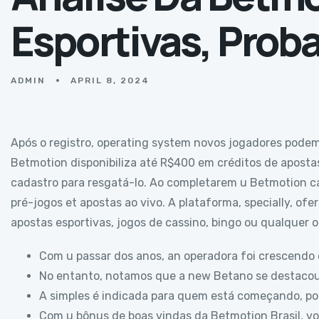
Esportivas, Prob
ADMIN
APRIL 8, 2024
Após o registro, operating system novos jogadores podem
Betmotion disponibiliza até R$400 em créditos de apost
cadastro para resgatá-lo. Ao completarem u Betmotion ca
pré-jogos et apostas ao vivo. A plataforma, specially, of
apostas esportivas, jogos de cassino, bingo ou qualquer
Com u passar dos anos, an operadora foi crescendo
No entanto, notamos que a new Betano se destacou 
A simples é indicada para quem está começando, por 
Com u bônus de boas vindas da Betmotion Brasil, v