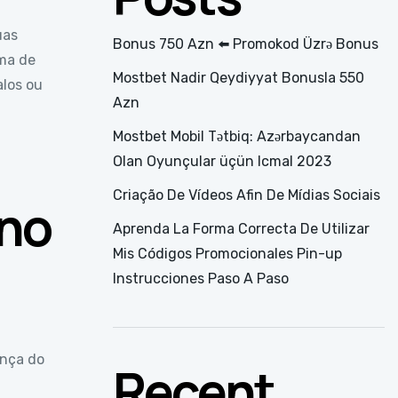
uas
Bonus 750 Azn ⬅️ Promokod Üzrə Bonus
ma de
Mostbet Nadir Qeydiyyat Bonusla 550
alos ou
Azn
Mostbet Mobil Tətbiq: Azərbaycandan
Olan Oyunçular üçün Icmal 2023
Criação De Vídeos Afin De Mídias Sociais
ino
Aprenda La Forma Correcta De Utilizar
Mis Códigos Promocionales Pin-up
Instrucciones Paso A Paso
ença do
Recent