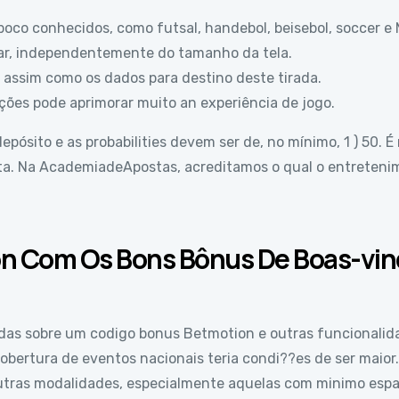
co conhecidos, como futsal, handebol, beisebol, soccer e
gar, independentemente do tamanho da tela.
 assim como os dados para destino deste tirada.
ões pode aprimorar muito an experiência de jogo.
epósito e as probabilities devem ser de, no mínimo, 1 ) 50. É
rta. Na AcademiadeApostas, acreditamos o qual o entreten
on Com Os Bons Bônus De Boas-vi
vidas sobre um codigo bonus Betmotion e outras funcionalid
obertura de eventos nacionais teria condi??es de ser maior
outras modalidades, especialmente aquelas com minimo espa