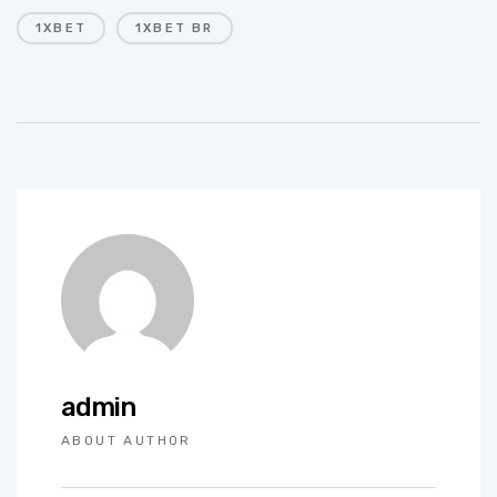
1XBET
1XBET BR
admin
ABOUT AUTHOR