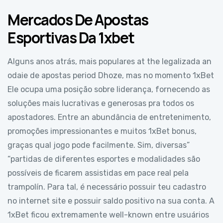
Mercados De Apostas
Esportivas Da 1xbet
Alguns anos atrás, mais populares at the legalizada an
odaie de apostas period Dhoze, mas no momento 1xBet
Ele ocupa uma posição sobre liderança, fornecendo as
soluções mais lucrativas e generosas pra todos os
apostadores. Entre an abundância de entretenimento,
promoções impressionantes e muitos 1xBet bonus,
graças qual jogo pode facilmente. Sim, diversas”
“partidas de diferentes esportes e modalidades são
possíveis de ficarem assistidas em pace real pela
trampolín. Para tal, é necessário possuir teu cadastro
no internet site e possuir saldo positivo na sua conta. A
1xBet ficou extremamente well-known entre usuários