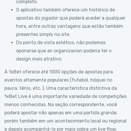
completo.
O aplicativo também oferece um histórico de
apostas do jogador que poderá aceder a qualquer
hora, entre outras vantagens que estão também
presentes simply no site.
Do ponto de vista estético, não podemos
oponerse que an organizacion poderia ter o
design mais atrativo.
A 1xBet oferece até 1000 opções de apostas para
eventos altamente populares (futebol, hóquei no
paura, tênis, etc. ). Uma característica distintiva da
1xBet Live é uma importante variedade de competições
menos conhecidas. Na seção correspondente, você
poderá apostar não apenas em uma partida grande,
porém também em um acontecimiento local ou regional
e depois acompanhá-lo por meio sobre um live flow.