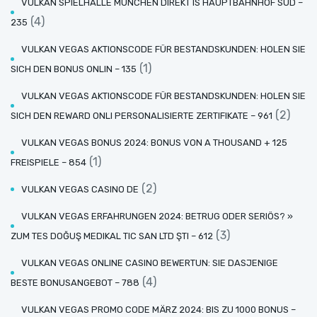
VULKAN SPIELHALLE MÜNCHEN DIREKT IS HAUPTBAHNHOF SÜD –
(4)
235
VULKAN VEGAS AKTIONSCODE FÜR BESTANDSKUNDEN: HOLEN SIE
(1)
SICH DEN BONUS ONLIN – 135
VULKAN VEGAS AKTIONSCODE FÜR BESTANDSKUNDEN: HOLEN SIE
(2)
SICH DEN REWARD ONLI PERSONALISIERTE ZERTIFIKATE – 961
VULKAN VEGAS BONUS 2024: BONUS VON A THOUSAND + 125
(1)
FREISPIELE – 854
(2)
VULKAN VEGAS CASINO DE
VULKAN VEGAS ERFAHRUNGEN 2024: BETRUG ODER SERIÖS? »
(3)
ZUM TES DOĞUŞ MEDIKAL TIC SAN LTD ŞTI – 612
VULKAN VEGAS ONLINE CASINO BEWERTUN: SIE DASJENIGE
(4)
BESTE BONUSANGEBOT – 788
VULKAN VEGAS PROMO CODE MÄRZ 2024: BIS ZU 1000 BONUS –