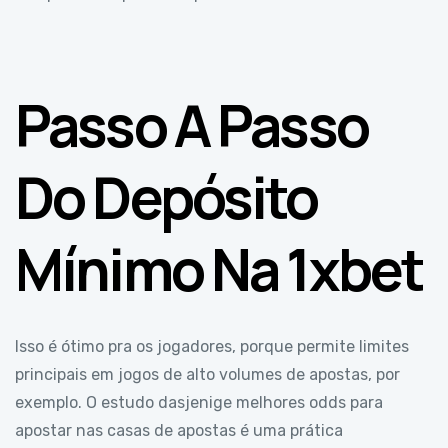
Passo A Passo
Do Depósito
Mínimo Na 1xbet
Isso é ótimo pra os jogadores, porque permite limites
principais em jogos de alto volumes de apostas, por
exemplo. O estudo dasjenige melhores odds para
apostar nas casas de apostas é uma prática