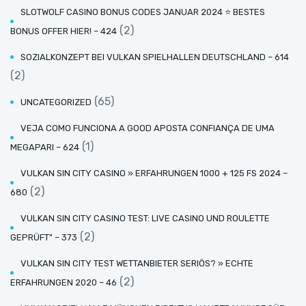
SLOTWOLF CASINO BONUS CODES JANUAR 2024 ⭐️ BESTES
(2)
BONUS OFFER HIER! – 424
SOZIALKONZEPT BEI VULKAN SPIELHALLEN DEUTSCHLAND – 614
(2)
(65)
UNCATEGORIZED
VEJA COMO FUNCIONA A GOOD APOSTA CONFIANÇA DE UMA
(1)
MEGAPARI – 624
VULKAN SIN CITY CASINO » ERFAHRUNGEN 1000 + 125 FS 2024 –
(2)
680
VULKAN SIN CITY CASINO TEST: LIVE CASINO UND ROULETTE
(2)
GEPRÜFT" – 373
VULKAN SIN CITY TEST WETTANBIETER SERIÖS? » ECHTE
(2)
ERFAHRUNGEN 2020 – 46