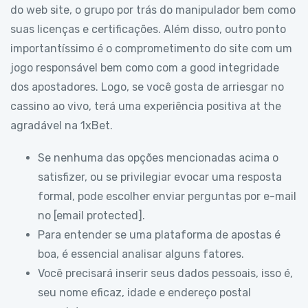
do web site, o grupo por trás do manipulador bem como
suas licenças e certificações. Além disso, outro ponto
importantíssimo é o comprometimento do site com um
jogo responsável bem como com a good integridade
dos apostadores. Logo, se você gosta de arriesgar no
cassino ao vivo, terá uma experiência positiva at the
agradável na 1xBet.
Se nenhuma das opções mencionadas acima o
satisfizer, ou se privilegiar evocar uma resposta
formal, pode escolher enviar perguntas por e-mail
no [email protected].
Para entender se uma plataforma de apostas é
boa, é essencial analisar alguns fatores.
Você precisará inserir seus dados pessoais, isso é,
seu nome eficaz, idade e endereço postal