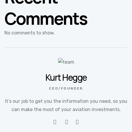
Comments
No comments to show.
Kurt Hegge
CEO/FOUNDER
It’s our job to get you the information you need, so you
can make the most of your aviation investments.