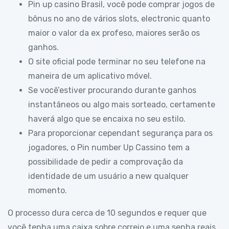
Pin up casino Brasil, você pode comprar jogos de
bônus no ano de vários slots, electronic quanto
maior o valor da ex profeso, maiores serão os
ganhos.
O site oficial pode terminar no seu telefone na
maneira de um aplicativo móvel.
Se você’estiver procurando durante ganhos
instantâneos ou algo mais sorteado, certamente
haverá algo que se encaixa no seu estilo.
Para proporcionar cependant segurança para os
jogadores, o Pin number Up Cassino tem a
possibilidade de pedir a comprovação da
identidade de um usuário a new qualquer
momento.
O processo dura cerca de 10 segundos e requer que
você tenha uma caixa sobre correio e uma senha reais.