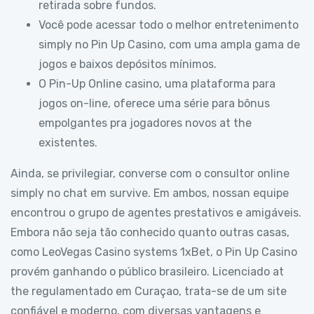
retirada sobre fundos.
Você pode acessar todo o melhor entretenimento
simply no Pin Up Casino, com uma ampla gama de
jogos e baixos depósitos mínimos.
O Pin-Up Online casino, uma plataforma para
jogos on-line, oferece uma série para bônus
empolgantes pra jogadores novos at the
existentes.
Ainda, se privilegiar, converse com o consultor online
simply no chat em survive. Em ambos, nossan equipe
encontrou o grupo de agentes prestativos e amigáveis.
Embora não seja tão conhecido quanto outras casas,
como LeoVegas Casino systems 1xBet, o Pin Up Casino
provém ganhando o público brasileiro. Licenciado at
the regulamentado em Curaçao, trata-se de um site
confiável e moderno, com diversas vantagens e