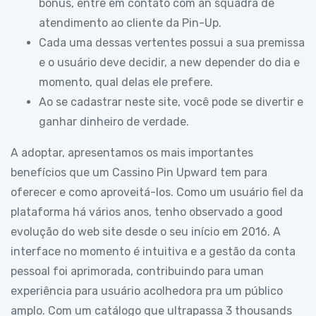
bônus, entre em contato com an squadra de
atendimento ao cliente da Pin-Up.
Cada uma dessas vertentes possui a sua premissa
e o usuário deve decidir, a new depender do dia e
momento, qual delas ele prefere.
Ao se cadastrar neste site, você pode se divertir e
ganhar dinheiro de verdade.
A adoptar, apresentamos os mais importantes
benefícios que um Cassino Pin Upward tem para
oferecer e como aproveitá-los. Como um usuário fiel da
plataforma há vários anos, tenho observado a good
evolução do web site desde o seu início em 2016. A
interface no momento é intuitiva e a gestão da conta
pessoal foi aprimorada, contribuindo para uman
experiência para usuário acolhedora pra um público
amplo. Com um catálogo que ultrapassa 3 thousands