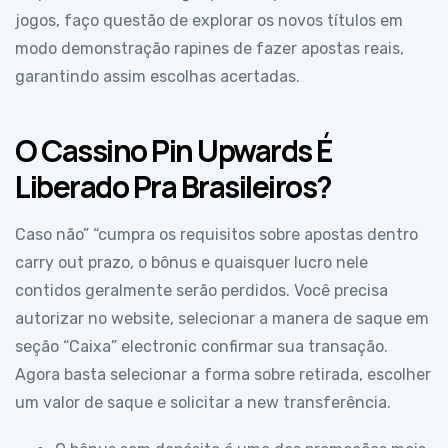
jogos, faço questão de explorar os novos títulos em
modo demonstração rapines de fazer apostas reais,
garantindo assim escolhas acertadas.
O Cassino Pin Upwards É
Liberado Pra Brasileiros?
Caso não” “cumpra os requisitos sobre apostas dentro
carry out prazo, o bônus e quaisquer lucro nele
contidos geralmente serão perdidos. Você precisa
autorizar no website, selecionar a manera de saque em
seção “Caixa” electronic confirmar sua transação.
Agora basta selecionar a forma sobre retirada, escolher
um valor de saque e solicitar a new transferência.