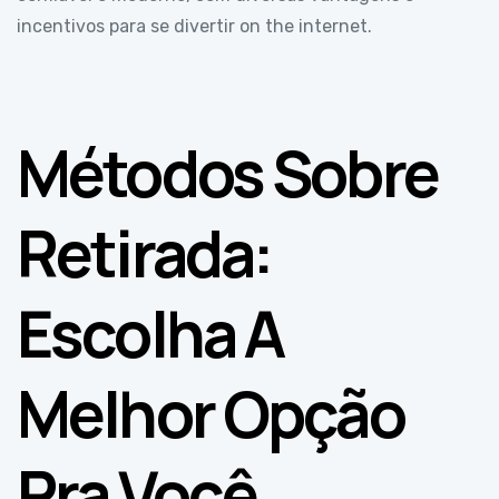
incentivos para se divertir on the internet.
Métodos Sobre
Retirada:
Escolha A
Melhor Opção
Pra Você