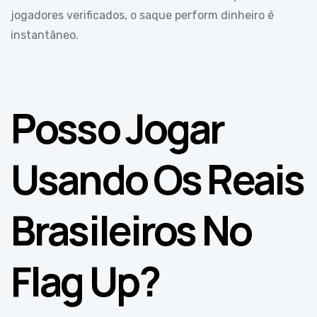
jogadores verificados, o saque perform dinheiro é
instantâneo.
Posso Jogar
Usando Os Reais
Brasileiros No
Flag Up?