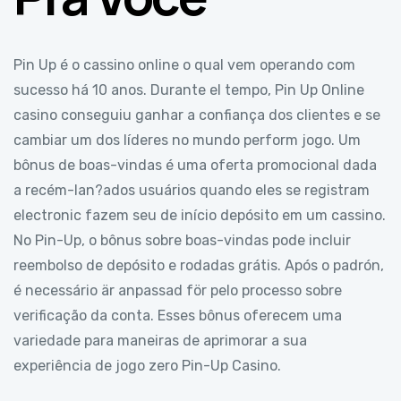
Pin Up é o cassino online o qual vem operando com
sucesso há 10 anos. Durante el tempo, Pin Up Online
casino conseguiu ganhar a confiança dos clientes e se
cambiar um dos líderes no mundo perform jogo. Um
bônus de boas-vindas é uma oferta promocional dada
a recém-lan?ados usuários quando eles se registram
electronic fazem seu de início depósito em um cassino.
No Pin-Up, o bônus sobre boas-vindas pode incluir
reembolso de depósito e rodadas grátis. Após o padrón,
é necessário är anpassad för pelo processo sobre
verificação da conta. Esses bônus oferecem uma
variedade para maneiras de aprimorar a sua
experiência de jogo zero Pin-Up Casino.