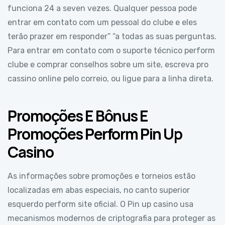
funciona 24 a seven vezes. Qualquer pessoa pode
entrar em contato com um pessoal do clube e eles
terão prazer em responder” “a todas as suas perguntas.
Para entrar em contato com o suporte técnico perform
clube e comprar conselhos sobre um site, escreva pro
cassino online pelo correio, ou ligue para a linha direta.
Promoções E Bônus E
Promoções Perform Pin Up
Casino
As informações sobre promoções e torneios estão
localizadas em abas especiais, no canto superior
esquerdo perform site oficial. O Pin up casino usa
mecanismos modernos de criptografia para proteger as