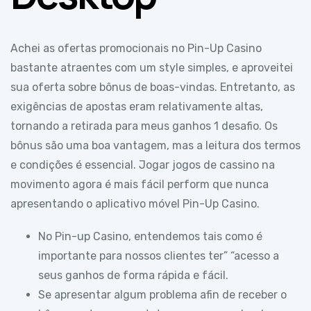
Achei as ofertas promocionais no Pin-Up Casino
bastante atraentes com um style simples, e aproveitei
sua oferta sobre bônus de boas-vindas. Entretanto, as
exigências de apostas eram relativamente altas,
tornando a retirada para meus ganhos 1 desafio. Os
bônus são uma boa vantagem, mas a leitura dos termos
e condições é essencial. Jogar jogos de cassino na
movimento agora é mais fácil perform que nunca
apresentando o aplicativo móvel Pin-Up Casino.
No Pin-up Casino, entendemos tais como é
importante para nossos clientes ter” “acesso a
seus ganhos de forma rápida e fácil.
Se apresentar algum problema afin de receber o