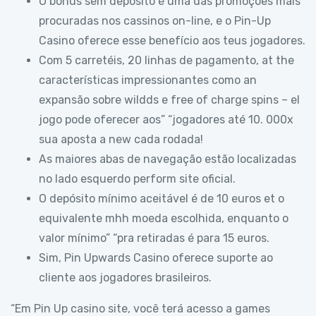
O bônus sem depósito é uma das promoções mais
procuradas nos cassinos on-line, e o Pin-Up
Casino oferece esse benefício aos teus jogadores.
Com 5 carretéis, 20 linhas de pagamento, at the
características impressionantes como an
expansão sobre wildds e free of charge spins – el
jogo pode oferecer aos” “jogadores até 10. 000x
sua aposta a new cada rodada!
As maiores abas de navegação estão localizadas
no lado esquerdo perform site oficial.
O depósito mínimo aceitável é de 10 euros et o
equivalente mhh moeda escolhida, enquanto o
valor mínimo” “pra retiradas é para 15 euros.
Sim, Pin Upwards Casino oferece suporte ao
cliente aos jogadores brasileiros.
“Em Pin Up casino site, você terá acesso a games