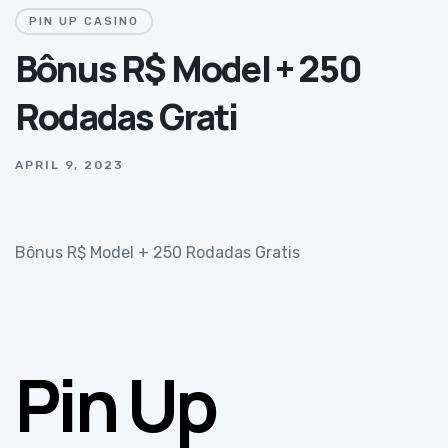
PIN UP CASINO
Bônus R$ Model + 250
Rodadas Grati
APRIL 9, 2023
Bônus R$ Model + 250 Rodadas Gratis
Pin Up