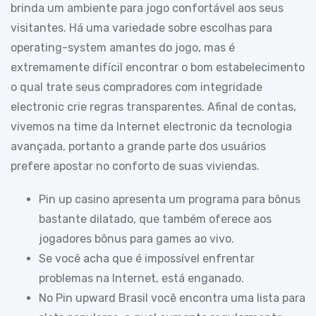
brinda um ambiente para jogo confortável aos seus
visitantes. Há uma variedade sobre escolhas para
operating-system amantes do jogo, mas é
extremamente difícil encontrar o bom estabelecimento
o qual trate seus compradores com integridade
electronic crie regras transparentes. Afinal de contas,
vivemos na time da Internet electronic da tecnologia
avançada, portanto a grande parte dos usuários
prefere apostar no conforto de suas viviendas.
Pin up casino apresenta um programa para bônus
bastante dilatado, que também oferece aos
jogadores bônus para games ao vivo.
Se você acha que é impossível enfrentar
problemas na Internet, está enganado.
No Pin upward Brasil você encontra uma lista para