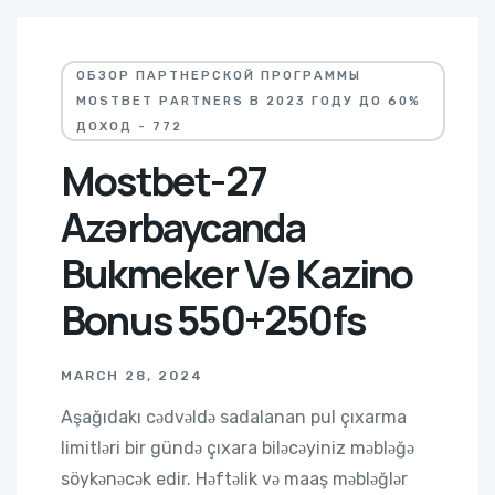
ОБЗОР ПАРТНЕРСКОЙ ПРОГРАММЫ
MOSTBET PARTNERS В 2023 ГОДУ ДО 60%
ДОХОД - 772
Mostbet-27
Azərbaycanda
Bukmeker Və Kazino
Bonus 550+250fs
MARCH 28, 2024
Aşağıdakı cədvəldə sadalanan pul çıxarma
limitləri bir gündə çıxara biləcəyiniz məbləğə
söykənəcək edir. Həftəlik və maaş məbləğlər