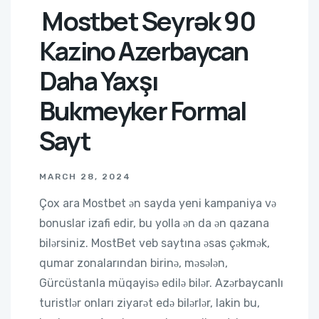
️ Mostbet Seyrək 90
Kazino Azerbaycan
Daha Yaxşı
Bukmeyker Formal
Sayt
MARCH 28, 2024
Çox ara Mostbet ən sayda yeni kampaniya və
bonuslar izafi edir, bu yolla ən da ən qazana
bilərsiniz. MostBet veb saytına əsas çəkmək,
qumar zonalarından birinə, məsələn,
Gürcüstanla müqayisə edilə bilər. Azərbaycanlı
turistlər onları ziyarət edə bilərlər, lakin bu,