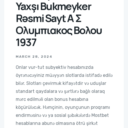
Yaxşı Bukmeyker
Rəsmi Sayt Α Σ
Ολυμπιακος Βολου
1937
MARCH 28, 2024
Onlar vur-tut subyektiv hesabınızda
öyrənəcəyiniz müəyyən slotlarda istifadə edilə
bilər. Slotları çevirmək kifayətdir və uduşlar
standart qaydalara və şərtlərə bağlı olaraq
mərc edilməli olan bonus hesabına
köçürüləcək. Həmçinin, oyunçunun proqramı
endirməsinə və ya sosial şəbəkələrdə Mostbet
hesablarına abunə olmasına ötrü şirkət